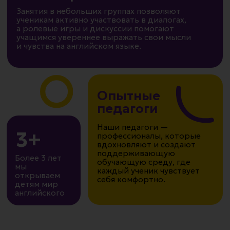
в чтении, письме и счёте на английском
Наши педагоги — профессионалы, которые
лексику и граммати
языке. Обучение говорению строится
вдохновляют и создают поддерживающую
материалы, развив
на основе сюжетных историй, сценок
обучающую среду, где каждый ученик
мышление. Курс по
и песен, делающих процесс обучения
чувствует себя комфортно.
на международные 
английскому языку живым
английского и отли
и интересным.
учебные программы
Стоимость: 5 600 ₽
Стоимость: 
Записаться
Записаться
Наши педагоги