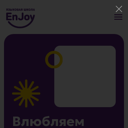
Влюбляем
в английский
с первого
занятия