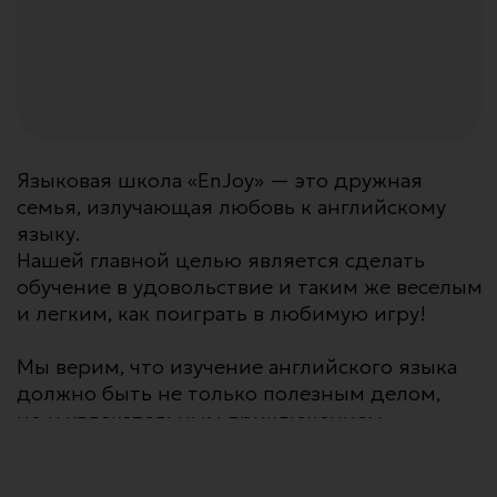
Наши игры, интерактивные
детей
упражнения и креативные
задания делают процесс
обучения увлекательным
и эффективным.
Много практики
Занятия в небольших группах позволяют
ученикам активно участвовать в диалогах,
а ролевые игры и дискуссии помогают
учащимся увереннее выражать свои мысли
и чувства на английском языке.
Опытные
педагоги
Наши педагоги —
3+
профессионалы, которые
вдохновляют и создают
поддерживающую
Более 3 лет
обучающую среду, где
мы
каждый ученик чувствует
открываем
себя комфортно.
детям мир
английского