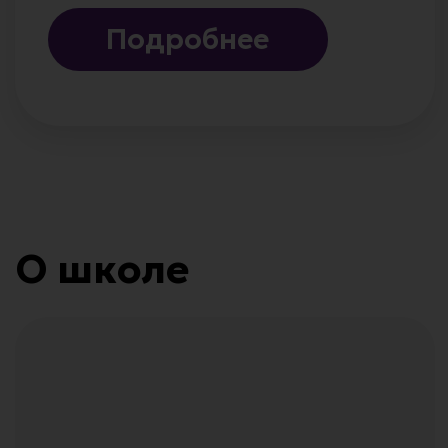
Языковая школа «EnJoy» — это дружная
семья, излучающая любовь к английскому
языку.
Нашей главной целью является сделать
обучение в удовольствие и таким же веселым
и легким, как поиграть в любимую игру!
Мы верим, что изучение английского языка
должно быть не только полезным делом,
но и увлекательным приключением.
Почему именно мы?
100+
Увлекательные
занятия
Более
Мы не заставляем учиться,
100 семей
а увлекаем и показываем,
доверяют
что на занятиях интересно.
нам своих